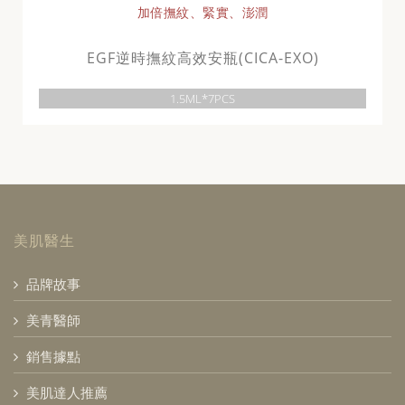
加倍撫紋、緊實、澎潤
EGF逆時撫紋高效安瓶(CICA-EXO)
1.5ML*7PCS
美肌醫生
品牌故事
美青醫師
銷售據點
美肌達人推薦