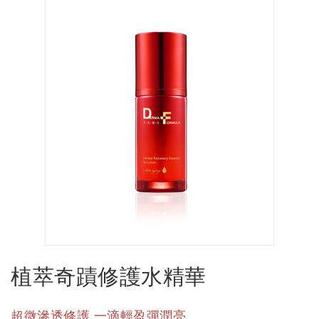
植萃奇蹟修護水精華
超微滲透修護 一滴輕盈彈潤亮